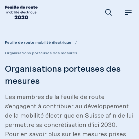
Feuille de route mobilité électrique
R
M
e
e
c
n
h
u
e
Feuille de route mobilité électrique
r
Organisations porteuses des mesures
c
h
Organisations porteuses des
e
mesures
Les membres de la feuille de route
s'engagent à contribuer au développement
de la mobilité électrique en Suisse afin de lui
permettre sa concrétisation d'ici 2030.
Pour en savoir plus sur les mesures prises