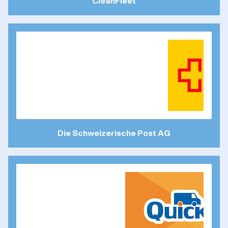
CleanFleet
Die Schweizerische Post AG