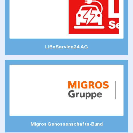
LiBaService24 AG
Migros Genossenschafts-Bund