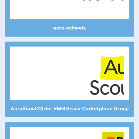
auto-schweiz
AutoScout24 der SMG Swiss Marketplace Group