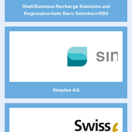
Shell Business Recharge Solutions und
Regionalverkehr Bern-Solothurn RBS
Simplee AG