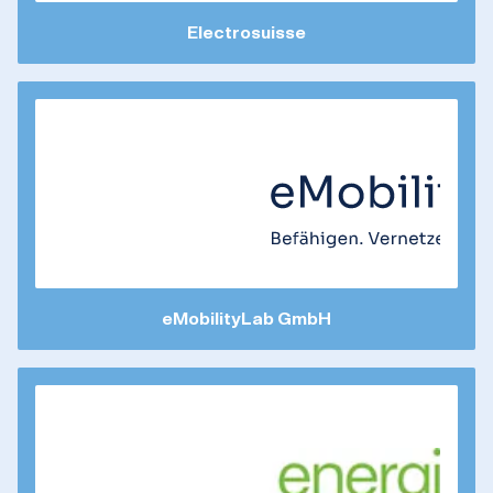
Electrosuisse
eMobilityLab GmbH