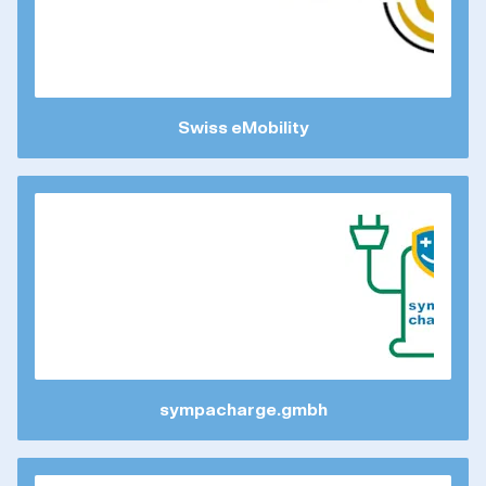
Swiss eMobility
sympacharge.gmbh