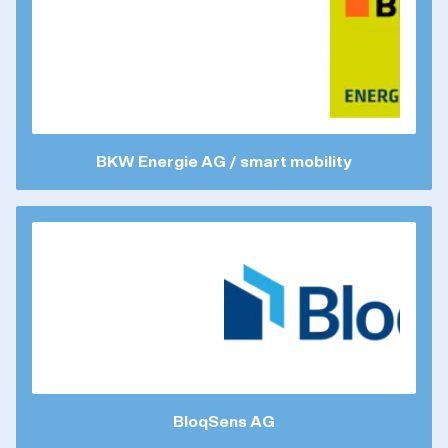
BKW Energie AG / smart mobility
BloqSens AG