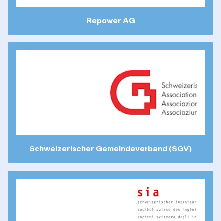
Repower AG
Schweizerischer Gemeindeverband (SGV)