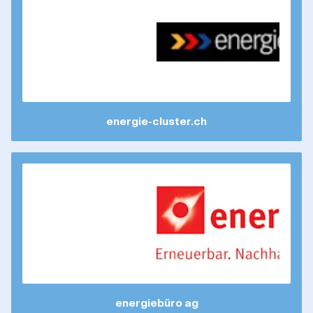
energie-cluster.ch
energiebüro ag