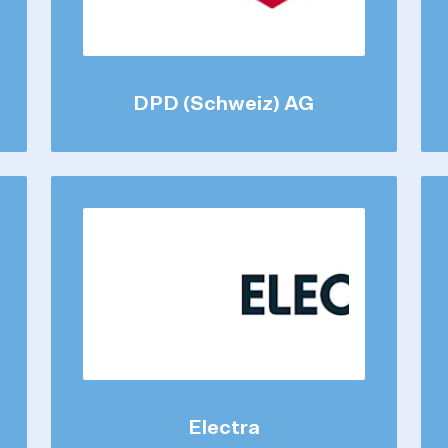
DPD (Schweiz) AG
Electra