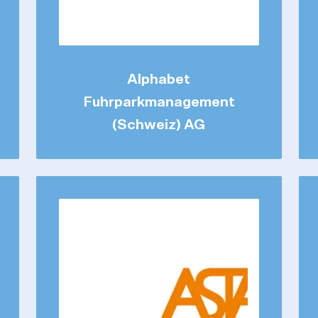
Alphabet
Fuhrparkmanagement
(Schweiz) AG