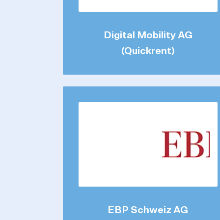
Digital Mobility AG
(Quickrent)
EBP Schweiz AG